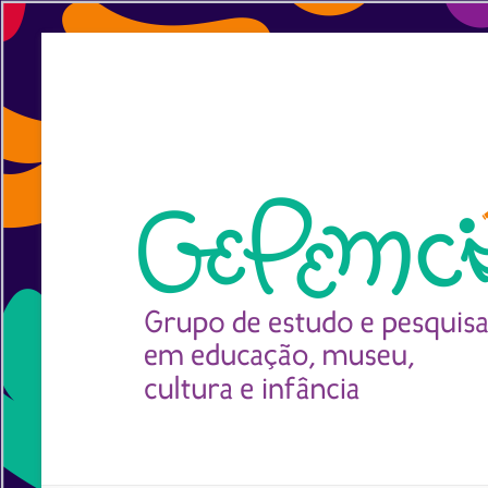
Pular
para
GEPEMCI
o
conteúdo
Grupo
de
Pesquisa
em
Educação,
Museu,
Cultura
e
Infância