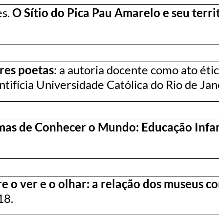
es.
O Sítio do Pica Pau Amarelo e seu terri
res poetas
: a autoria docente como ato étic
tifícia Universidade Católica do Rio de Jane
mas de Conhecer o Mundo: Educação Infan
re o ver e o olhar: a relação dos museus 
18.