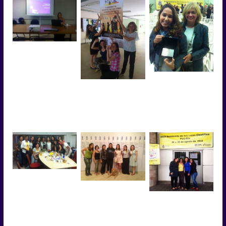
A pesquisadora
Thamires Lopes
apresentando O IV
Seminário de Grupos de
Pesquisa sobre crianças
A orientadora Cristina
e infâncias
Carvalho junto a
Grupo presente em
bolsista Taiane
Goiânia no IV Seminário
Theodoro recebendo a
de Grupos de Pesquisa
menção honrosa PIBIC
sobre crianças e
2014.
infâncias (2014).
O grupo quase todo
reunido em uma
Parte do grupo na visita
comemoração.
à exposição ‘Picasso’ no
Bolsistas de Iniciação
CCBB (Centro Cultura
Cientifica junto a
Banco do Brasil) no Rio
coordenadora Cristina
de Janeiro, sendo
Carvalho no XXIII
mediado pela
Seminário PIBIC na