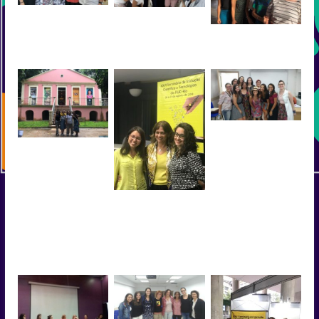
Defesa Thamiris
Defesa Thamiris
01/03/2019
01/03/2019
VI GRUPECI Belém
(2018).
Defesa Isabel Lima
01/2018
Museu do Emilio Goeldi
– Belém (2018).
Bolsistas de Iniciação
Cientifica Valeria e
Gabriela junto a
coordenadora Cristina
no XXVI Seminário
PIBIC na PUC-Rio