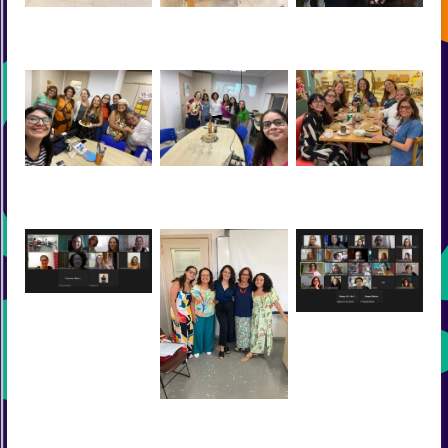
Gepemci no 8° Grupeci
Gepemci no 8° Grupeci
Gepemci no 8° Grupeci
(Curitiba, 2023)
(Curitiba, 2023)
(Curitiba, 2023)
Visita prof. Ana Dias-
Visita prof. Ana Dias-
Confraternização
Chiaruttini
Chiaruttini
GEPEMCI 06/2023
Defesa tese Cristiane
04/2023
Defesa tese Luisa
01/202
Defesa dissertação Gabi
02/2023