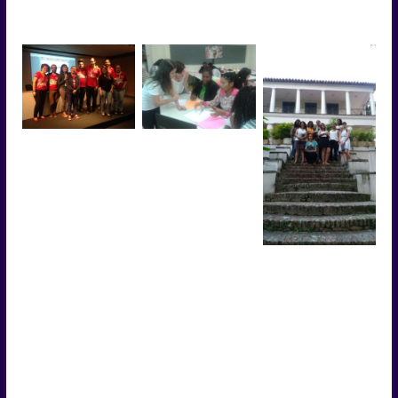
mediadora cega Camila.
PUC-Rio
Foto “Evento Conversa
“Atividade São Tomé e
com Educadores –
Príncipe”: Oficina
Museu da Imigração
realizada pelo
SP”: Palestra proferida
GEPEMCI no II
pelo GEPEMCI no
Seminário Internacional
evento Encontros de
do Laboratório
Formação Continuada
Interdisciplinar de
promovido pelo Museu
Design Educação –
da Imigração do Estado
Teaching material for
de São Paulo. Realizado
early childhood
Visita técnica realizada
em 5 de julho de 2016.
education. Realizado
pelo GEPEMCI ao Solar
em 17 de julho de 2015.
Grandjean de Montigny,
um belo exemplo da
arquitetura neoclássica
brasileira, tombado
como monumento
nacional pelo Instituto
do Patrimônio Histórico
e Artístico Nacional
desde 1938, preservado
e restaurado, localizado