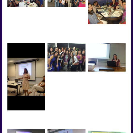
Reunião 14/03/2017
Evento Rede de
Educadores de Museu
(REM/RJ).
V GRUPECI
Florianópolis (2016).
A pesquisadora Rosana
Laçamento do Livro
Ferreira apresentando
“Quando a Escola vai ao
O IV Seminário de
Museu” de Cristina
Grupos de Pesquisa
Carvalho.
sobre crianças e
infâncias.
V GRUPECI
Florianópolis (2016).