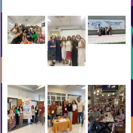
2024.1, no restaurante
16/04/2024
Joaquina
Defesa de tese Amanda
Gepemci no 8° Grupeci
20/02/2024
(Curitiba, 2023)
Defesa de tese Amanda
20/02/2024