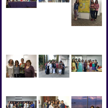
Defesa de doutorado
Priscila Resinentti
Participação do
GEPEMCI no IV
Seminário de
Museologia
Experimental &
Simpósio Internacional
Bolsistas de Iniciação
do ICOFOM
Científica junto a
coordenadora Cristina
Carvalho no XXV
Seminário PIBIC na
PUC-Rio
Defesa de dissertação
Renata Souza.
Defesa de mestrado da
Encerramento letivo
Monique
2017.1, Instituto
Moreira Sales.