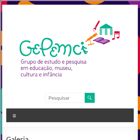
Pular
para
o
conteúdo
GEPEMCI
Grupo
Menu
de
Pesquisa
em
Galeria
Educação,