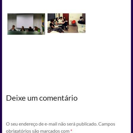
no campus da PUC-Rio.
Apresentação de
Participação do
trabalho e coordenação
GEPEMCI na mesa
de GT pelo GEPEMCI no
redonda “Crianças no
III Encontro Brasileiro
Museu: estudos e
de Pesquisa em Cultura.
relatos de mediação” no
Realizado em 28 de
evento Museu de Ideias.
outubro de 2015
Realizado em 22 de
junho de 2016.
Deixe um comentário
O seu endereço de e-mail não será publicado.
Campos
obrigatórios são marcados com
*