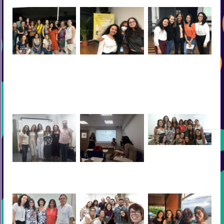
Lançamento livro
PIBIC 2022
Bolsistas de Iniciação
“Museu, educação e
Cientifica Valeria e
infância” 10/2022
Gabriela junto a
coordenadora Cristina
no XXVI Seminário
PIBIC na PUC-Rio 2019
Defesa de Thamiris
Lopes
Defesa de doutodora da
Defesa de doutorado da
Liliane
Clarissa